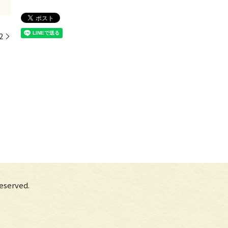
2
erved.
】