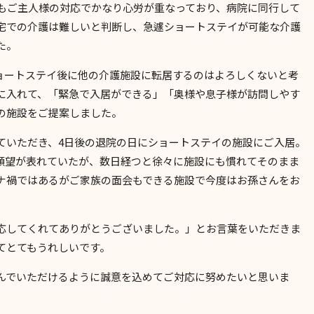
もご主人様の対応でかなり心労が重なっており、病院に同行して
宅での介護は難しいと判断し、急遽ショートステイが可能な介護
た。
ョートステイ後に他の介護施設に転居するのはよろしくないと考
に入れて、「緊急で入居ができる」「奥様や息子様が訪問しやす
の施設をご提案しました。
ていただき、
4
日後の退院の日にショートステイの施設にご入居。
願望が表れていたが、数日経つと徐々に施設にも慣れてそのまま
ナ禍ではあるがご家族の面会もできる施設で今度はお孫さんをお
応してくれてありがとうございました。」とお言葉をいただきま
てとてもうれしいです。
んでいただけるように誠意を込めてご対応に努めたいと思いま