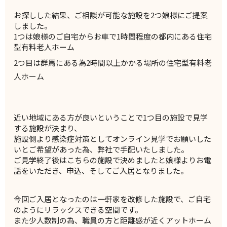
お探しした結果、
ご相談が可能な施設を2つ娘様にご提案
しました。
1つは娘様のご自宅からお車で1時間程度の都内にある住宅
型有料老人ホーム
2つ目は群馬にある為2時間以上かかる場所の住宅型有料老
人ホ
ーム
近い地域にある方が良いということで1つ目の施設で見学
する施設
が決まり、
施設側より感染症対策としてオンライン見学でお願いした
いとご希
望があった為、弊社で手配いたしました。
ご見学終了後はこちらの施設で決めましたと娘様よりお電
話をいた
だき、申込、そしてご入居となりました。
今回ご入居となったのは一軒家を改修した施設で、
ご自宅
のようにリラックスできる空間です。
また少人数制の為、職員の方と距離感が近くアットホーム