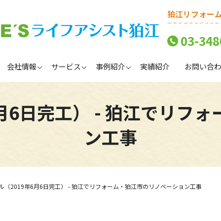
狛江リフォー
03-348
会社情報
サービス
事例紹介
実績紹介
お問い合
6月6日完工） - 狛江でリフ
ン工事
ル（2019年6月6日完工） - 狛江でリフォーム・狛江市のリノベーション工事