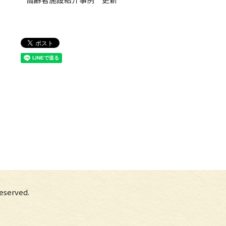
erved.
】